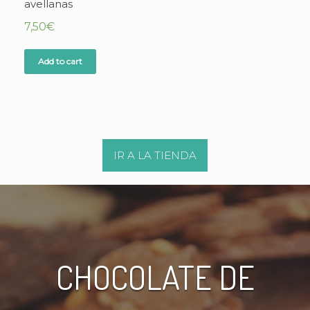
avellanas
7,50
€
Add to cart
IR A LA TIENDA
CHOCOLATE DE