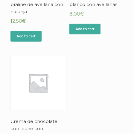
praliné de avellana con
blanco con avellanas
naranja
8,00
€
12,50
€
Add to cart
Add to cart
Crema de chocolate
con leche con